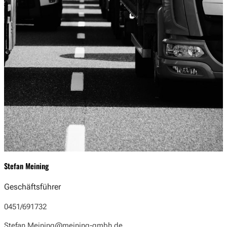
Stefan Meining
Geschäftsführer
0451/691732
Stefan.Meining@meining-gmbh.de